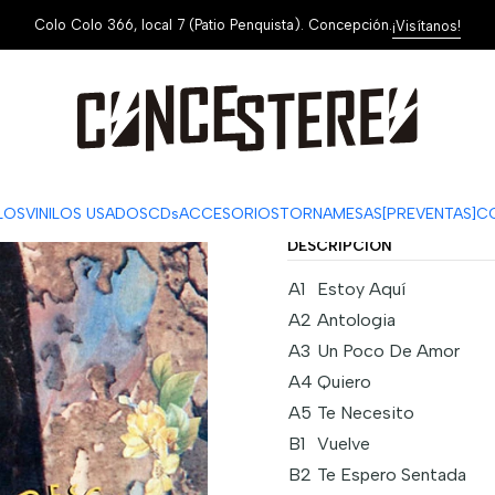
Colo Colo 366, local 7 (Patio Penquista). Concepción.
¡Visítanos!
|
Shakira – Pi
ag
Cantidad
Mostrar stock de ubi
ILOS
VINILOS USADOS
CDs
ACCESORIOS
TORNAMESAS
[PREVENTAS]
C
DESCRIPCIÓN
A1
Estoy Aquí
A2
Antologia
A3
Un Poco De Amor
A4
Quiero
A5
Te Necesito
B1
Vuelve
B2
Te Espero Sentada