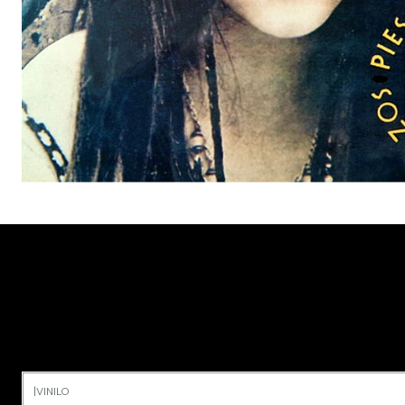
|
VINILO