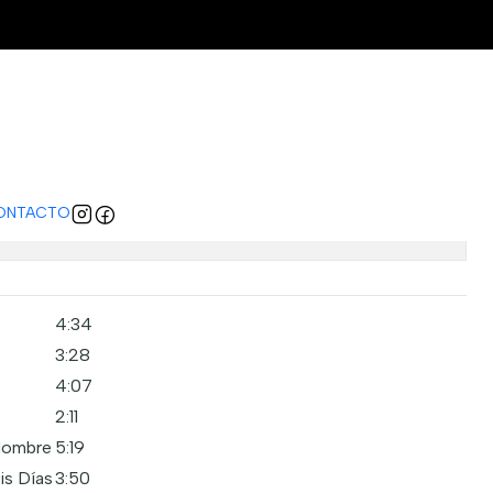
 Spinetta – Estrelicia - MTV
regar al carro
comprar ahora
ONTACTO
caciones
4:34
3:28
4:07
2:11
Nombre
5:19
is Días
3:50