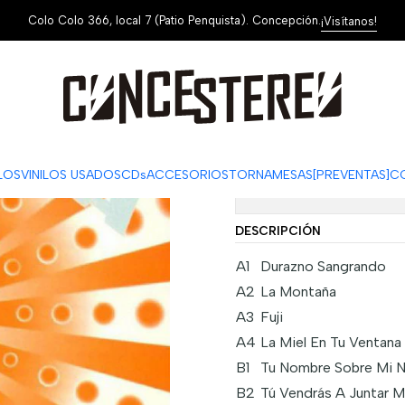
Colo Colo 366, local 7 (Patio Penquista). Concepción.
¡Visítanos!
|
Luis Alberto
Unplugged
ag
Cantidad
ILOS
VINILOS USADOS
CDs
ACCESORIOS
TORNAMESAS
[PREVENTAS]
C
Mostrar stock de ubi
DESCRIPCIÓN
A1
Durazno Sangrando
A2
La Montaña
A3
Fuji
A4
La Miel En Tu Ventana
B1
Tu Nombre Sobre Mi 
B2
Tú Vendrás A Juntar M