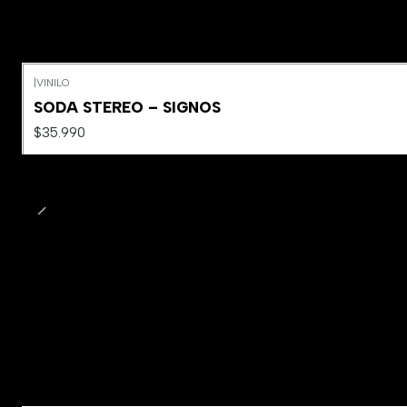
|
VINILO
SODA STEREO – SIGNOS
$35.990