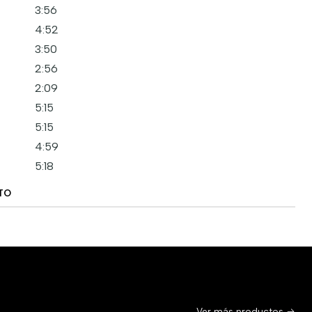
3:56
4:52
3:50
2:56
2:09
5:15
5:15
4:59
5:18
TO
Ver más productos