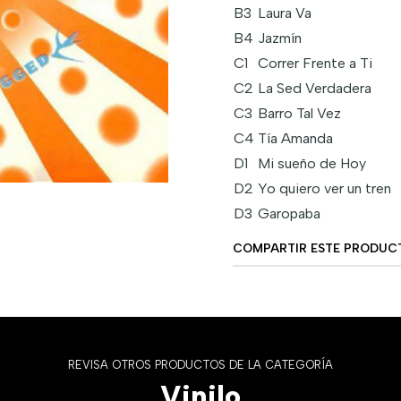
B3
Laura Va
B4
Jazmín
C1
Correr Frente a Ti
C2
La Sed Verdadera
C3
Barro Tal Vez
C4
Tía Amanda
D1
Mi sueño de Hoy
D2
Yo quiero ver un tren
D3
Garopaba
COMPARTIR ESTE PRODUC
REVISA OTROS PRODUCTOS DE LA CATEGORÍA
Vinilo