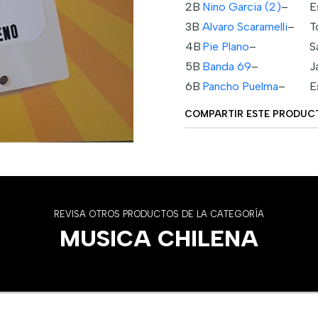
2B
Nino Garcia (2)
–
E
3B
Alvaro Scaramelli
–
T
4B
Pie Plano
–
S
5B
Banda 69
–
J
6B
Pancho Puelma
–
E
COMPARTIR ESTE PRODUC
REVISA OTROS PRODUCTOS DE LA CATEGORÍA
MUSICA CHILENA