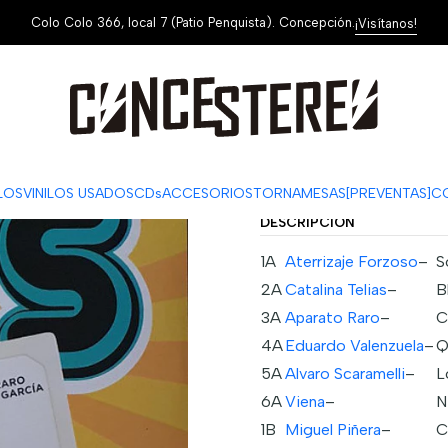
Colo Colo 366, local 7 (Patio Penquista). Concepción.
¡Visítanos!
|
Los Locos de
ag
Cantidad
Mostrar stock de ubi
ILOS
VINILOS USADOS
CDs
ACCESORIOS
TORNAMESAS
[PREVENTAS]
C
DESCRIPCIÓN
1A
Aterrizaje Forzoso
–
S
2A
Catalina Telias
–
B
3A
Aparato Raro
–
C
4A
Eduardo Valenzuela
–
Q
5A
Alvaro Scaramelli
–
L
6A
Viena
–
N
1B
Miguel Piñera
–
C