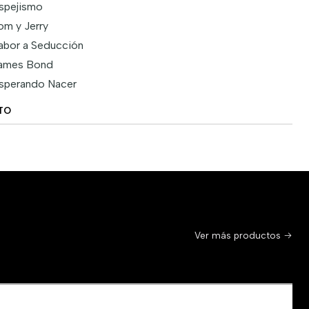
spejismo
om y Jerry
abor a Seducción
ames Bond
sperando Nacer
TO
Ver más productos