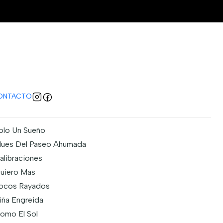
 Los 80's
regar al carro
comprar ahora
caciones
ONTACTO
olo Un Sueño
lues Del Paseo Ahumada
alibraciones
uiero Mas
ocos Rayados
iña Engreida
omo El Sol