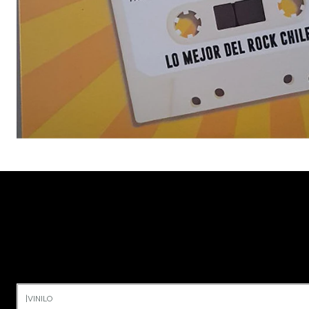
|
VINILO