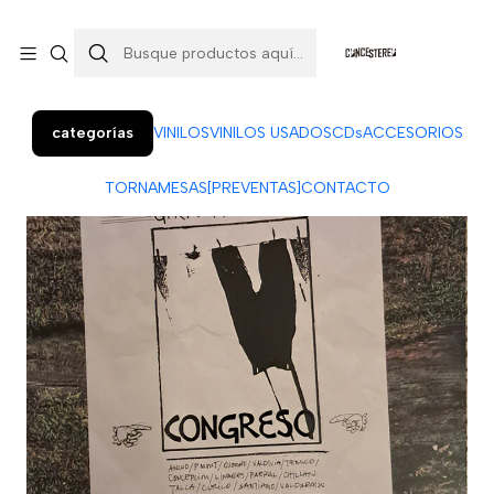
Colo Colo 366, local 7 (Patio Penquista). Concepción.
¡Visítanos!
categorías
VINILOS
VINILOS USADOS
CDs
ACCESORIOS
TORNAMESAS
[PREVENTAS]
CONTACTO