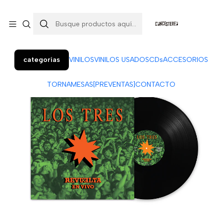
Colo Colo 366, local 7 (Patio Penquista). Concepción.
¡Visítanos!
categorías
VINILOS
VINILOS USADOS
CDs
ACCESORIOS
TORNAMESAS
[PREVENTAS]
CONTACTO