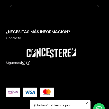
¿NECESITAS MÁS INFORMACIÓN?
Contacto
Síguenos
¿Dudas? hablemos por
2026 Concestereo.