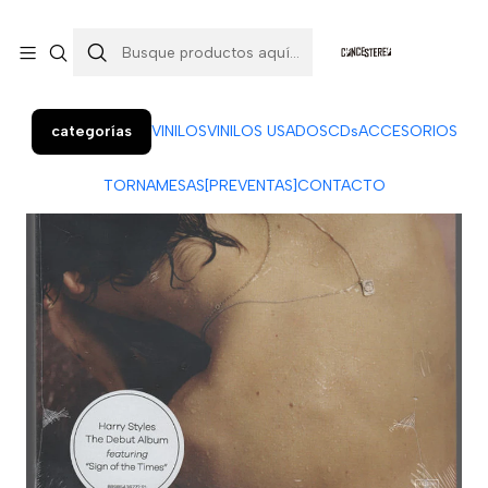
Colo Colo 366, local 7 (Patio Penquista). Concepción.
¡Visítanos!
categorías
VINILOS
VINILOS USADOS
CDs
ACCESORIOS
TORNAMESAS
[PREVENTAS]
CONTACTO