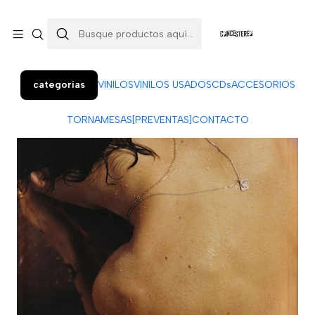
Colo Colo 366, local 7 (Patio Penquista). Concepción.
¡Visítanos!
categorías
VINILOS
VINILOS USADOS
CDs
ACCESORIOS
TORNAMESAS
[PREVENTAS]
CONTACTO