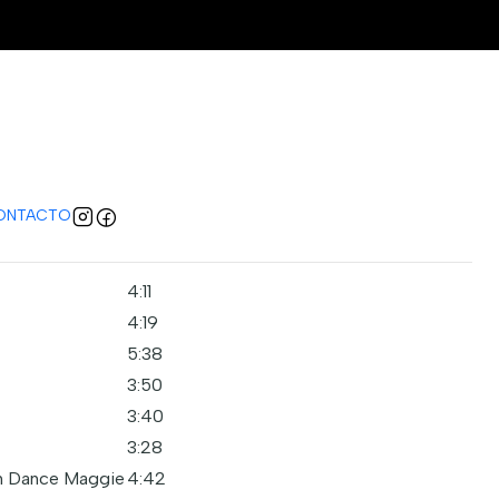
i Peppers – I'm With You
regar al carro
comprar ahora
caciones
ONTACTO
4:11
4:19
5:38
3:50
3:40
3:28
n Dance Maggie
4:42