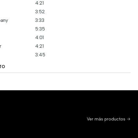
4:21
3:52
pany
3:33
5:35
4:01
r
4:21
3:45
TO
Ver más productos