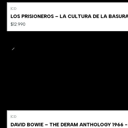
|
CD
LOS PRISIONEROS – LA CULTURA DE LA BASUR
$12.990
|
CD
DAVID BOWIE – THE DERAM ANTHOLOGY 1966 -