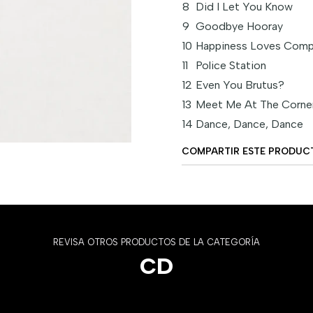
8
Did I Let You Know
9
Goodbye Hooray
10
Happiness Loves Com
11
Police Station
12
Even You Brutus?
13
Meet Me At The Corne
14
Dance, Dance, Dance
COMPARTIR ESTE PRODUC
REVISA OTROS PRODUCTOS DE LA CATEGORÍA
CD