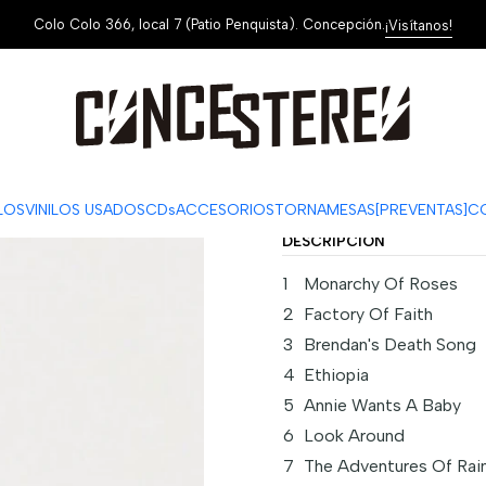
Colo Colo 366, local 7 (Patio Penquista). Concepción.
¡Visítanos!
|
Red Hot Chil
ag
Cantidad
Mostrar stock de ubi
ILOS
VINILOS USADOS
CDs
ACCESORIOS
TORNAMESAS
[PREVENTAS]
C
DESCRIPCIÓN
1
Monarchy Of Roses
2
Factory Of Faith
3
Brendan's Death Song
4
Ethiopia
5
Annie Wants A Baby
6
Look Around
7
The Adventures Of Rai