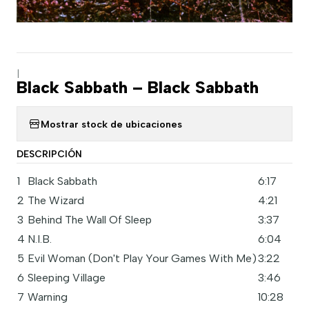
|
Black Sabbath – Black Sabbath
Mostrar stock de ubicaciones
DESCRIPCIÓN
1
Black Sabbath
6:17
2
The Wizard
4:21
3
Behind The Wall Of Sleep
3:37
4
N.I.B.
6:04
5
Evil Woman (Don't Play Your Games With Me)
3:22
6
Sleeping Village
3:46
7
Warning
10:28