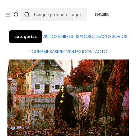
Colo Colo 366, local 7 (Patio Penquista). Concepción.
¡Visítanos!
categorías
VINILOS
VINILOS USADOS
CDs
ACCESORIOS
TORNAMESAS
[PREVENTAS]
CONTACTO