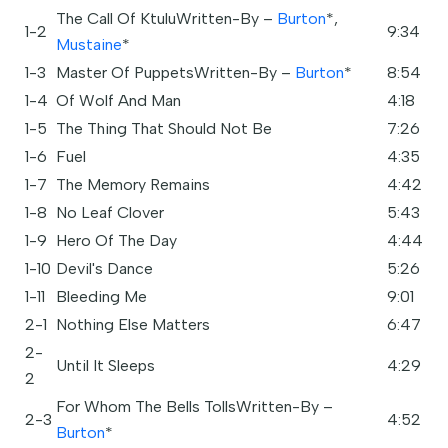
The Call Of KtuluWritten-By –
Burton
*,
1-2
9:34
Mustaine
*
1-3
Master Of PuppetsWritten-By –
Burton
*
8:54
1-4
Of Wolf And Man
4:18
1-5
The Thing That Should Not Be
7:26
1-6
Fuel
4:35
1-7
The Memory Remains
4:42
1-8
No Leaf Clover
5:43
1-9
Hero Of The Day
4:44
1-10
Devil's Dance
5:26
1-11
Bleeding Me
9:01
2-1
Nothing Else Matters
6:47
2-
Until It Sleeps
4:29
2
For Whom The Bells TollsWritten-By –
2-3
4:52
Burton
*