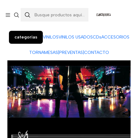
Colo Colo 366, local 7 (Patio Penquista). Concepción.
¡Visítanos!
categorías
VINILOS
VINILOS USADOS
CDs
ACCESORIOS
TORNAMESAS
[PREVENTAS]
CONTACTO