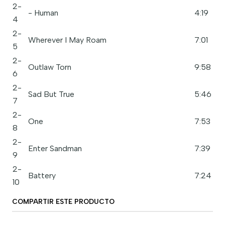
2-
- Human
4:19
4
2-
Wherever I May Roam
7:01
5
2-
Outlaw Torn
9:58
6
2-
Sad But True
5:46
7
2-
One
7:53
8
2-
Enter Sandman
7:39
9
2-
Battery
7:24
10
COMPARTIR ESTE PRODUCTO