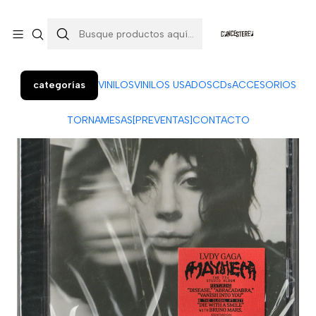
Colo Colo 366, local 7 (Patio Penquista). Concepción.
¡Visítanos!
categorías
VINILOS
VINILOS USADOS
CDs
ACCESORIOS
TORNAMESAS
[PREVENTAS]
CONTACTO