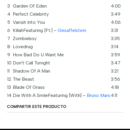
3
Garden Of Eden
4:00
4
Perfect Celebrity
3:49
5
Vanish Into You
4:06
6
KillahFeaturing [Ft.] –
Gesaffelstein
3:31
7
Zombieboy
3:35
8
Lovedrug
3:14
9
How Bad Do U Want Me
3:59
10
Don't Call Tonight
3:47
11
Shadow Of A Man
3:21
12
The Beast
3:56
13
Blade Of Grass
4:18
14
Die With A SmileFeaturing [With] –
Bruno Mars
4:11
COMPARTIR ESTE PRODUCTO