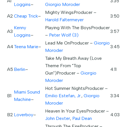
A1
3:35
Loggins
–
Giorgio Moroder
Mighty WingsProducer –
A2
Cheap Trick
–
3:50
Harold Faltermeyer
Kenny
Playing With The BoysProducer
A3
3:57
Loggins
–
–
Peter Wolf (3)
Lead Me OnProducer –
Giorgio
A4
Teena Marie
–
3:45
Moroder
Take My Breath Away (Love
Theme From "Top
A5
Berlin
–
4:11
Gun")Producer –
Giorgio
Moroder
Hot Summer NightsProducer –
Miami Sound
B1
Emilio Estefan, Jr.
,
Giorgio
3:34
Machine
–
Moroder
Heaven In Your EyesProducer –
B2
Loverboy
–
4:03
John Dexter
,
Paul Dean
Through The FireProducer –