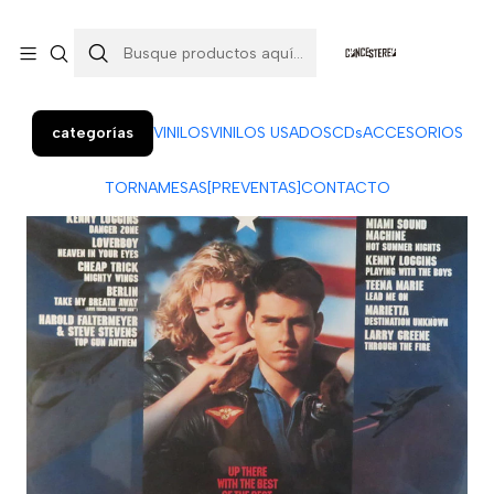
Colo Colo 366, local 7 (Patio Penquista). Concepción.
¡Visítanos!
categorías
VINILOS
VINILOS USADOS
CDs
ACCESORIOS
TORNAMESAS
[PREVENTAS]
CONTACTO