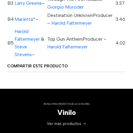
B3
Larry Greene
–
3:37
Giorgio Moroder
Destination UnknownProducer
B4
Marietta
*–
3:46
–
Harold Faltermeyer
Harold
Faltermeyer
&
Top Gun AnthemProducer –
B5
4:02
Steve
Harold Faltermeyer
Stevens
–
COMPARTIR ESTE PRODUCTO
REVISA OTROS PRODUCTOS DE LA CATEGORÍA
Vinilo
Ver más productos