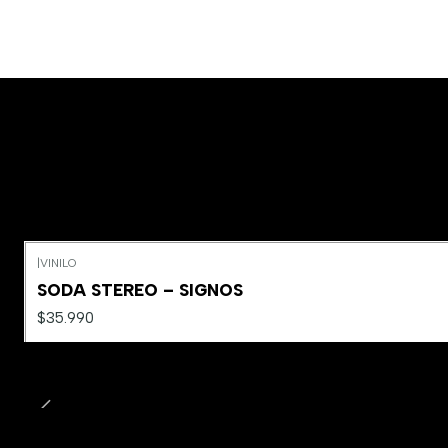
|
VINILO
SODA STEREO – SIGNOS
$35.990