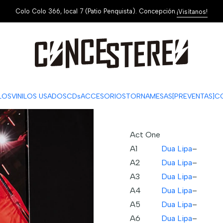
Colo Colo 366, local 7 (Patio Penquista). Concepción.
¡Visítanos!
|
Dua Lipa – 
Hall
Mostrar stock de ubi
ILOS
VINILOS USADOS
CDs
ACCESORIOS
TORNAMESAS
[PREVENTAS]
C
DESCRIPCIÓN
Act One
A1
Dua Lipa
–
A2
Dua Lipa
–
A3
Dua Lipa
–
A4
Dua Lipa
–
A5
Dua Lipa
–
A6
Dua Lipa
–