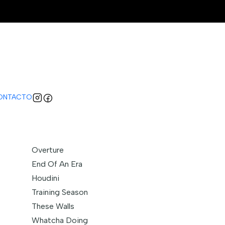
Live From The Royal Albert
caciones
ONTACTO
Overture
End Of An Era
Houdini
Training Season
These Walls
Whatcha Doing