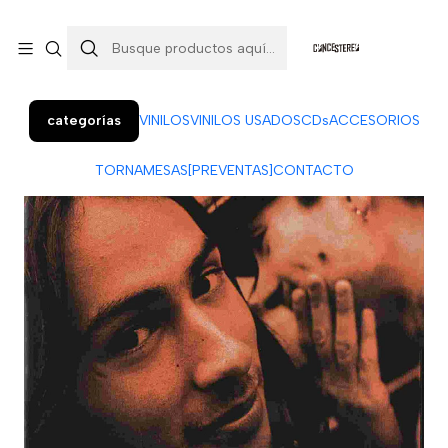
Colo Colo 366, local 7 (Patio Penquista). Concepción.
¡Visítanos!
categorías
VINILOS
VINILOS USADOS
CDs
ACCESORIOS
TORNAMESAS
[PREVENTAS]
CONTACTO