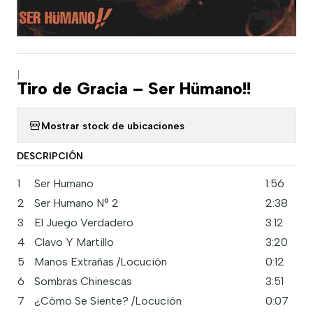
|
Tiro de Gracia – Ser Hümano!!
Mostrar stock de ubicaciones
DESCRIPCIÓN
1
Ser Humano
1:56
2
Ser Humano N° 2
2:38
3
El Juego Verdadero
3:12
4
Clavo Y Martillo
3:20
5
Manos Extrañas /Locución
0:12
6
Sombras Chinescas
3:51
7
¿Cómo Se Siente? /Locución
0:07