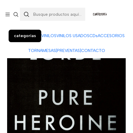
Colo Colo 366, local 7 (Patio Penquista). Concepción.
¡Visítanos!
categorías
VINILOS
VINILOS USADOS
CDs
ACCESORIOS
TORNAMESAS
[PREVENTAS]
CONTACTO