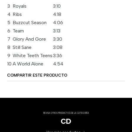
3
Royals
3:10
4
Ribs
4:18
5
Buzzcut Season
4:06
6
Team
3:13
7
Glory And Gore
3:30
8
Still Sane
3:08
9
White Teeth Teens
3:36
10
A World Alone
4:54
COMPARTIR ESTE PRODUCTO
REVISA OTROS PRODUCTOS DE LA CATEGORÍA
CD