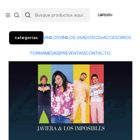
Colo Colo 366, local 7 (Patio Penquista). Concepción.
¡Visítanos!
categorías
VINILOS
VINILOS USADOS
CDs
ACCESORIOS
TORNAMESAS
[PREVENTAS]
CONTACTO