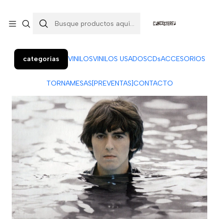
Colo Colo 366, local 7 (Patio Penquista). Concepción.
¡Visítanos!
categorías
VINILOS
VINILOS USADOS
CDs
ACCESORIOS
TORNAMESAS
[PREVENTAS]
CONTACTO