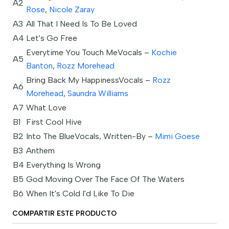
A2
Rose
,
Nicole Zaray
A3
All That I Need Is To Be Loved
A4
Let's Go Free
Everytime You Touch Me
Vocals –
Kochie
A5
Banton
,
Rozz Morehead
Bring Back My Happiness
Vocals –
Rozz
A6
Morehead
,
Saundra Williams
A7
What Love
B1
First Cool Hive
B2
Into The Blue
Vocals, Written-By –
Mimi Goese
B3
Anthem
B4
Everything Is Wrong
B5
God Moving Over The Face Of The Waters
B6
When It's Cold I'd Like To Die
COMPARTIR ESTE PRODUCTO