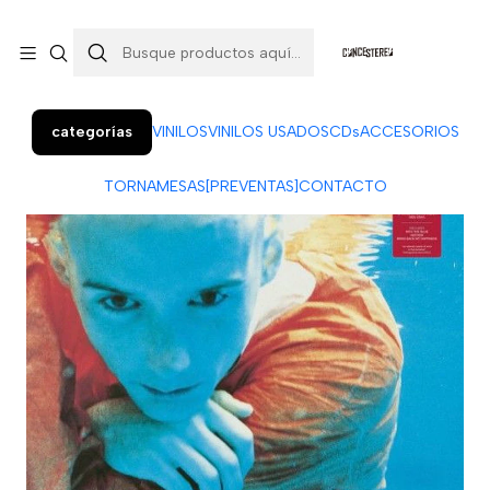
Colo Colo 366, local 7 (Patio Penquista). Concepción.
¡Visítanos!
categorías
VINILOS
VINILOS USADOS
CDs
ACCESORIOS
TORNAMESAS
[PREVENTAS]
CONTACTO