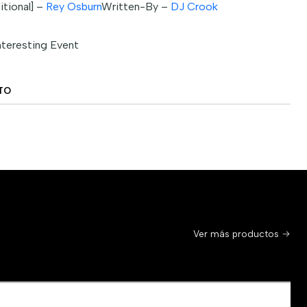
tional] –
Rey Osburn
Written-By –
DJ Crook
nteresting Event
TO
Ver más productos