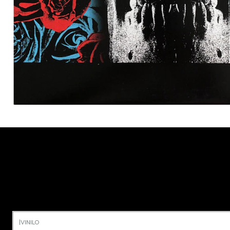
|
VINILO