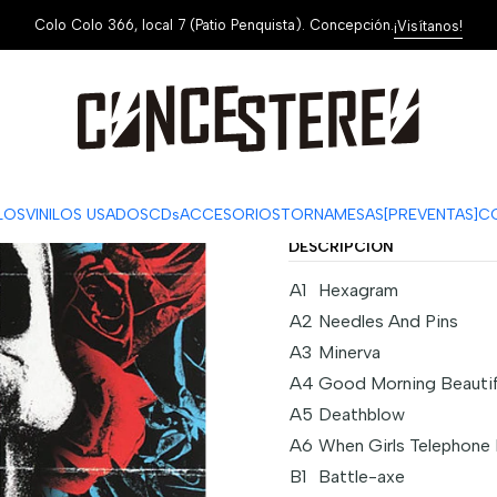
Colo Colo 366, local 7 (Patio Penquista). Concepción.
¡Visítanos!
|
Deftones – 
ag
Cantidad
Mostrar stock de ubi
ILOS
VINILOS USADOS
CDs
ACCESORIOS
TORNAMESAS
[PREVENTAS]
C
DESCRIPCIÓN
A1
Hexagram
A2
Needles And Pins
A3
Minerva
A4
Good Morning Beautif
A5
Deathblow
A6
When Girls Telephone
B1
Battle-axe