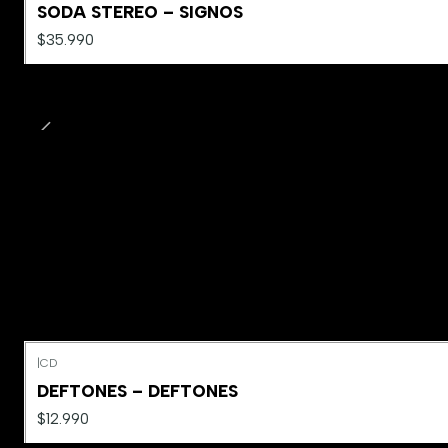
SODA STEREO – SIGNOS
$35.990
|
CD
Agotado
DEFTONES – DEFTONES
$12.990