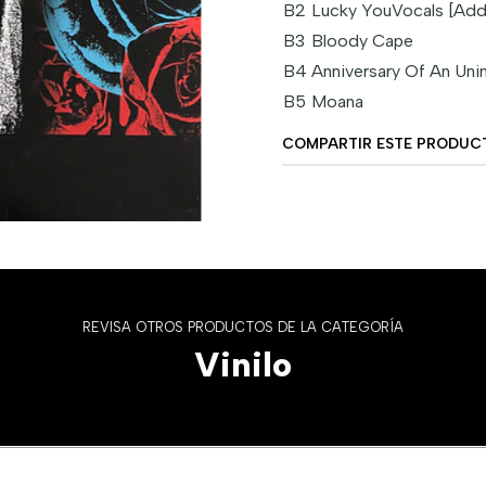
B2
Lucky YouVocals [Addi
B3
Bloody Cape
B4
Anniversary Of An Uni
B5
Moana
COMPARTIR ESTE PRODUC
REVISA OTROS PRODUCTOS DE LA CATEGORÍA
Vinilo