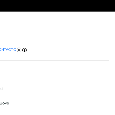
Deftones
regar al carro
comprar ahora
caciones
ONTACTO
ul
 Boys