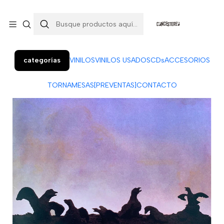
Colo Colo 366, local 7 (Patio Penquista). Concepción.
¡Visítanos!
categorías
VINILOS
VINILOS USADOS
CDs
ACCESORIOS
TORNAMESAS
[PREVENTAS]
CONTACTO