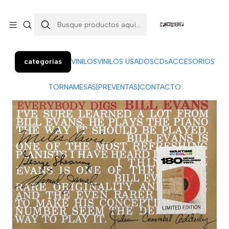
Colo Colo 366, local 7 (Patio Penquista). Concepción.
¡Visítanos!
categorías
VINILOS
VINILOS USADOS
CDs
ACCESORIOS
TORNAMESAS
[PREVENTAS]
CONTACTO