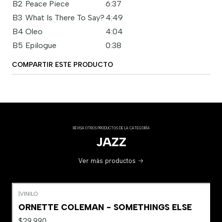
B2
Peace Piece
6:37
B3
What Is There To Say?
4:49
B4
Oleo
4:04
B5
Epilogue
0:38
COMPARTIR ESTE PRODUCTO
REVISA OTROS PRODUCTOS DE LA CATEGORÍA
JAZZ
Ver más productos
|
VINILO
ORNETTE COLEMAN - SOMETHINGS ELSE
$29.990