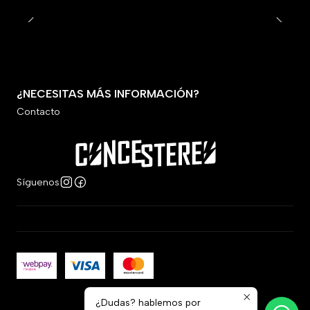
¿NECESITAS MÁS INFORMACIÓN?
Contacto
Síguenos
¿Dudas? hablemos por
2026 Concestereo.