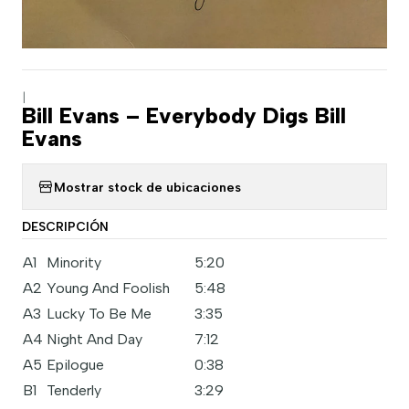
|
Bill Evans – Everybody Digs Bill
Evans
Mostrar stock de ubicaciones
DESCRIPCIÓN
A1
Minority
5:20
A2
Young And Foolish
5:48
A3
Lucky To Be Me
3:35
A4
Night And Day
7:12
A5
Epilogue
0:38
B1
Tenderly
3:29