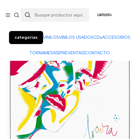
Colo Colo 366, local 7 (Patio Penquista). Concepción.
¡Visítanos!
categorías
VINILOS
VINILOS USADOS
CDs
ACCESORIOS
TORNAMESAS
[PREVENTAS]
CONTACTO