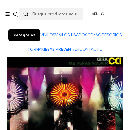
Colo Colo 366, local 7 (Patio Penquista). Concepción.
¡Visítanos!
categorías
VINILOS
VINILOS USADOS
CDs
ACCESORIOS
TORNAMESAS
[PREVENTAS]
CONTACTO