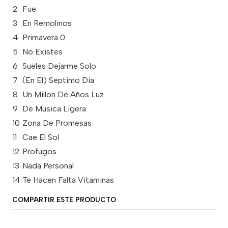
2
Fue
3
En Remolinos
4
Primavera 0
5
No Existes
6
Sueles Dejarme Solo
7
(En El) Septimo Dia
8
Un Millon De Años Luz
9
De Musica Ligera
10
Zona De Promesas
11
Cae El Sol
12
Profugos
13
Nada Personal
14
Te Hacen Falta Vitaminas
COMPARTIR ESTE PRODUCTO