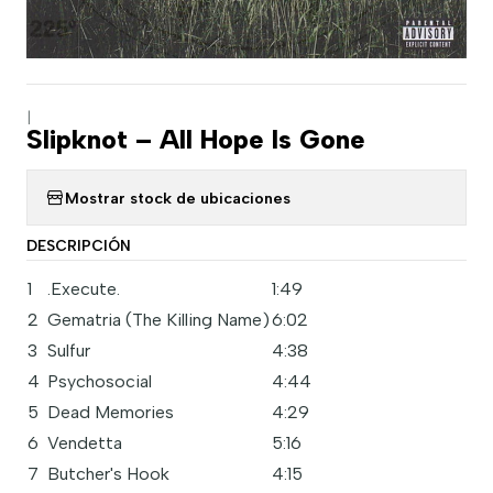
|
Slipknot – All Hope Is Gone
Mostrar stock de ubicaciones
DESCRIPCIÓN
1
.Execute.
1:49
2
Gematria (The Killing Name)
6:02
3
Sulfur
4:38
4
Psychosocial
4:44
5
Dead Memories
4:29
6
Vendetta
5:16
7
Butcher's Hook
4:15