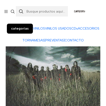
Colo Colo 366, local 7 (Patio Penquista). Concepción.
¡Visítanos!
categorías
VINILOS
VINILOS USADOS
CDs
ACCESORIOS
TORNAMESAS
[PREVENTAS]
CONTACTO