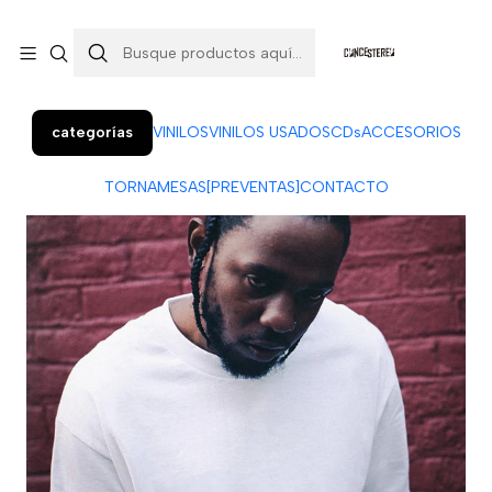
Colo Colo 366, local 7 (Patio Penquista). Concepción.
¡Visítanos!
categorías
VINILOS
VINILOS USADOS
CDs
ACCESORIOS
TORNAMESAS
[PREVENTAS]
CONTACTO