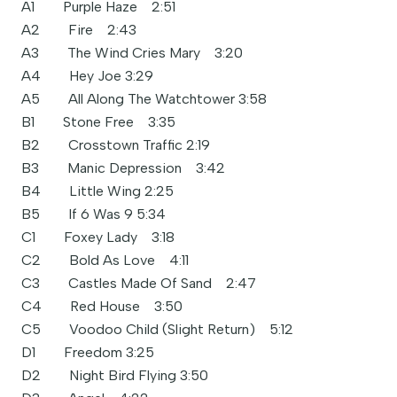
A1 Purple Haze 2:51
A2 Fire 2:43
A3 The Wind Cries Mary 3:20
A4 Hey Joe 3:29
A5 All Along The Watchtower 3:58
B1 Stone Free 3:35
B2 Crosstown Traffic 2:19
B3 Manic Depression 3:42
B4 Little Wing 2:25
B5 If 6 Was 9 5:34
C1 Foxey Lady 3:18
C2 Bold As Love 4:11
C3 Castles Made Of Sand 2:47
C4 Red House 3:50
C5 Voodoo Child (Slight Return) 5:12
D1 Freedom 3:25
D2 Night Bird Flying 3:50