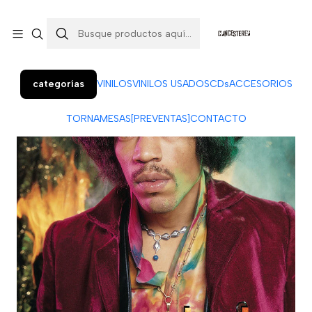
Colo Colo 366, local 7 (Patio Penquista). Concepción.
¡Visítanos!
categorías
VINILOS
VINILOS USADOS
CDs
ACCESORIOS
TORNAMESAS
[PREVENTAS]
CONTACTO