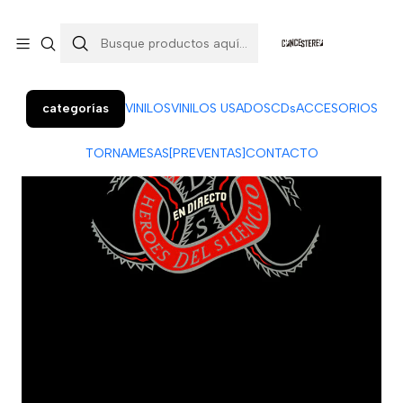
Colo Colo 366, local 7 (Patio Penquista). Concepción.
¡Visítanos!
categorías
VINILOS
VINILOS USADOS
CDs
ACCESORIOS
TORNAMESAS
[PREVENTAS]
CONTACTO