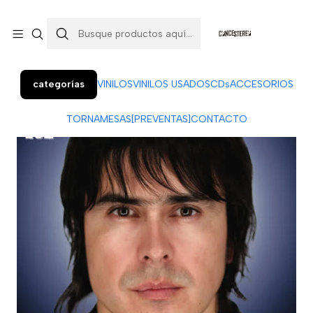
Colo Colo 366, local 7 (Patio Penquista). Concepción.
¡Visítanos!
categorías
VINILOS
VINILOS USADOS
CDs
ACCESORIOS
TORNAMESAS
[PREVENTAS]
CONTACTO