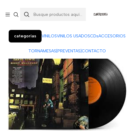
Colo Colo 366, local 7 (Patio Penquista). Concepción.
¡Visítanos!
categorías
VINILOS
VINILOS USADOS
CDs
ACCESORIOS
TORNAMESAS
[PREVENTAS]
CONTACTO